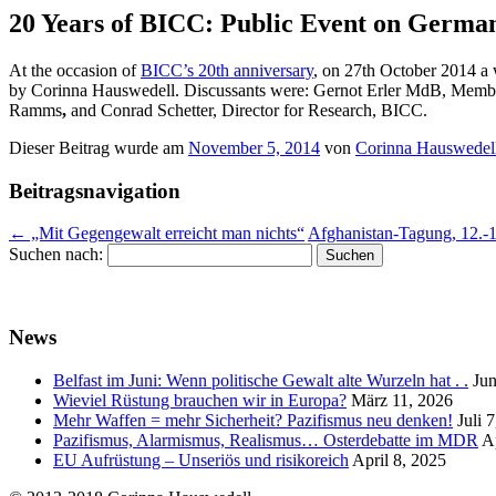
20 Years of BICC: Public Event on German
At the occasion of
BICC’s 20th anniversary
, on 27th October 2014 a w
by Corinna Hauswedell. Discussants were: Gernot Erler
MdB, Member 
Ramms
,
and Conrad Schetter, Director for Research, BICC.
Dieser Beitrag wurde am
November 5, 2014
von
Corinna Hauswedel
Beitragsnavigation
←
„Mit Gegengewalt erreicht man nichts“
Afghanistan-Tagung, 12.-1
Suchen nach:
News
Belfast im Juni: Wenn politische Gewalt alte Wurzeln hat . .
Jun
Wieviel Rüstung brauchen wir in Europa?
März 11, 2026
Mehr Waffen = mehr Sicherheit? Pazifismus neu denken!
Juli 
Pazifismus, Alarmismus, Realismus… Osterdebatte im MDR
A
EU Aufrüstung – Unseriös und risikoreich
April 8, 2025