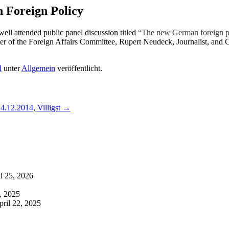
 Foreign Policy
ell attended public panel discussion titled
“The new German foreign pol
of the Foreign Affairs Committee, Rupert Neudeck, Journalist, and Ch
l
unter
Allgemein
veröffentlicht.
4.12.2014, Villigst
→
i 25, 2026
7, 2025
pril 22, 2025