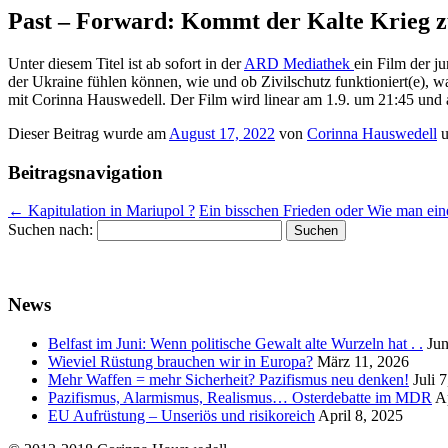
Past – Forward: Kommt der Kalte Krieg 
Unter diesem Titel ist ab sofort in der
ARD Mediathek
ein Film der j
der Ukraine fühlen können, wie und ob Zivilschutz funktioniert(e), 
mit Corinna Hauswedell. Der Film wird linear am 1.9. um 21:45 und 
Dieser Beitrag wurde am
August 17, 2022
von
Corinna Hauswedell
u
Beitragsnavigation
←
Kapitulation in Mariupol ?
Ein bisschen Frieden oder Wie man e
Suchen nach:
News
Belfast im Juni: Wenn politische Gewalt alte Wurzeln hat . .
Jun
Wieviel Rüstung brauchen wir in Europa?
März 11, 2026
Mehr Waffen = mehr Sicherheit? Pazifismus neu denken!
Juli 
Pazifismus, Alarmismus, Realismus… Osterdebatte im MDR
A
EU Aufrüstung – Unseriös und risikoreich
April 8, 2025