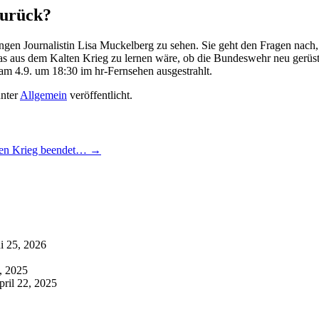
zurück?
ungen Journalistin Lisa Muckelberg zu sehen. Sie geht den Fragen nach,
was aus dem Kalten Krieg zu lernen wäre, ob die Bundeswehr neu gerüst
am 4.9. um 18:30 im hr-Fernsehen ausgestrahlt.
nter
Allgemein
veröffentlicht.
inen Krieg beendet…
→
i 25, 2026
7, 2025
pril 22, 2025